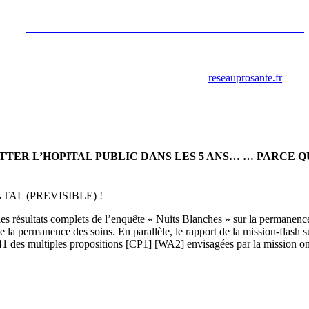
Les annonces de recrutement octobre
2023
retrouver ces annonces sur le site
reseauprosante.fr
ITTER L’HOPITAL PUBLIC DANS LES 5 ANS… … PARCE 
L (PREVISIBLE) !
e les résultats complets de l’enquête « Nuits Blanches » sur la permanenc
 de la permanence des soins. En parallèle, le rapport de la mission-flash 
1 des multiples propositions [CP1] [WA2] envisagées par la mission ont