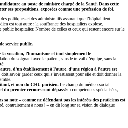
andidature au poste de ministre chargé de la Santé. Dans cette
enter ses propositions, exposées comme une profession de foi.
des politiques et des administratifs assurant que l’hôpital tient
dien est tout autre : la souffrance des hospitaliers explose,
ublic hospitalier. Nombre de celles et ceux qui restent encore sur le
de service public.
e la vocation, l’humanisme et tout simplement le
lation du soignant avec le patient, sans le travail d’équipe, sans la
té.
autre, d’un établissement à l’autre, d’une région à l’autre est
s doit savoir garder ceux qui s’investissent pour elle et doit donner la
semble.
raitant, et non du CHU parisien.
Le champ du médico-social
e et du premier recours sont dépassés :
compétences spécialisées,
ns sa note – comme ne défendant pas les intérêts des praticiens est
é, contrairement à nous ! – en dit long sur sa vision du dialogue