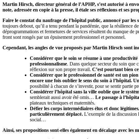
Martin Hirsch, directeur général de l’APHP, s’est autorisé à env
note, adressée en copie à la presse, il étale ses réflexions et ses
Faire le constat du naufrage de l’hôpital public, annoncé par les 
toujours debout, qu’il a tenu pendant la pandémie, que la résilience des 
déprogrammations et fermetures de services résultent du manque de pro
front sont rongés par un épuisement professionnel et personnel.
Cependant, les angles de vue proposés par Martin Hirsch sont inqu
Considérer que le soin se résume à une productivité
professionnalisme
. Dans quelque secteur du soin que ce 
réflexion sur son propre travail.
C’est pourtant bien cet
Considérer que le professionnel de santé est un pion 
encore une fois oublier le sens du soin à l’hôpital.
Un
possibilité à chacun de s’investir, pour se sentir part
Considérer l’hôpital sans la ville oublie que le syst
semblerait aussi avoir été omis…
Le passage à l’hôpita
plateaux techniques et maternités.
Défier les corps intermédiaires élus et donc légitime
particulièrement déplacé.
L’exemple de la discussion l
social…
Ainsi, ses propositions sont-elles également en décalage avec les mé