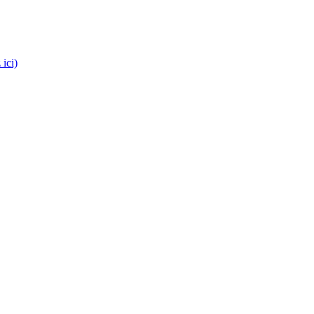
es médecins !
 ici)