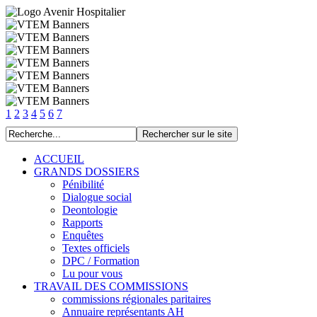
1
2
3
4
5
6
7
ACCUEIL
GRANDS DOSSIERS
Pénibilité
Dialogue social
Deontologie
Rapports
Enquêtes
Textes officiels
DPC / Formation
Lu pour vous
TRAVAIL DES COMMISSIONS
commissions régionales paritaires
Annuaire représentants AH