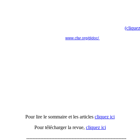
Doc', t'as ton doc' ? " pour faire évoluer le modèle culturel d
Retrouvez toute l'information dans le communiqué de presse
(cliquez
www.cfar.org/didoc/
----------------------------------------------------------------
Actu'APH n°16
Pour lire le sommaire et les articles
cliquez ici
Pour télécharger la revue,
cliquez ici
----------------------------------------------------------------