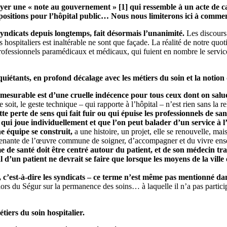
oyer une « note au gouvernement » [1] qui ressemble à un acte de c
 propositions pour l’hôpital public… Nous nous limiterons ici à comm
syndicats depuis longtemps, fait désormais l’unanimité.
Les discours 
hospitaliers est inaltérable ne sont que façade. La réalité de notre quoti
fessionnels paramédicaux et médicaux, qui fuient en nombre le service p
iétants, en profond décalage avec les métiers du soin et la notion 
 mesurable est d’une cruelle indécence pour tous ceux dont on salu
soit, le geste technique – qui rapporte à l’hôpital – n’est rien sans la re
te perte de sens qui fait fuir ou qui épuise les professionnels de san
qui joue individuellement et que l’on peut balader d’un service à l’
e équipe se construit,
a une histoire, un projet, elle se renouvelle, mai
ie prenante de l’œuvre commune de soigner, d’accompagner et du vivre en
ème de santé doit être centré autour du patient, et de son médecin t
l d’un patient ne devrait se faire que lorsque les moyens de la vill
s, c’est-à-dire les syndicats – ce terme n’est même pas mentionné da
ors du Ségur sur la permanence des soins… à laquelle il n’a pas particip
tiers du soin hospitalier.