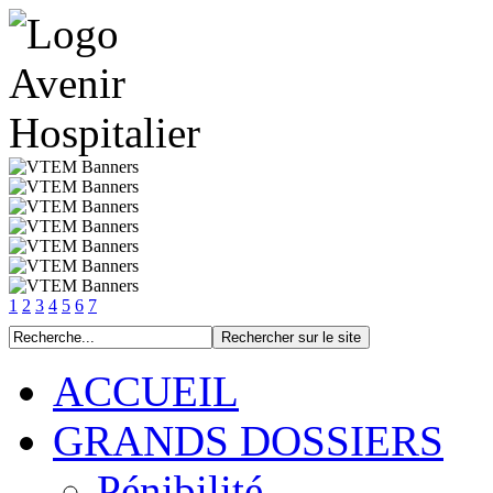
1
2
3
4
5
6
7
ACCUEIL
GRANDS DOSSIERS
Pénibilité