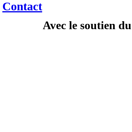
Contact
Avec le soutien d
---------------------------
Campa
" Dis Doc', t'as ton doc'
culture