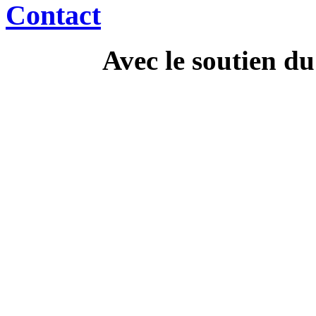
Contact
Avec le soutien d
---------------------------
Campa
" Dis Doc', t'as ton doc'
culture