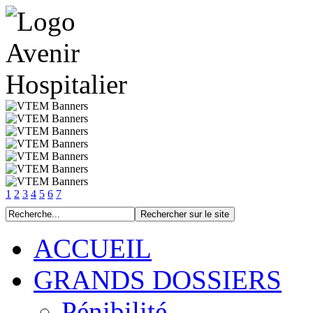
1
2
3
4
5
6
7
ACCUEIL
GRANDS DOSSIERS
Pénibilité