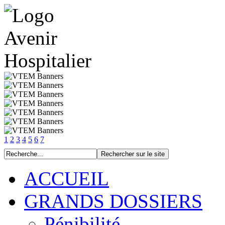
1
2
3
4
5
6
7
ACCUEIL
GRANDS DOSSIERS
Pénibilité