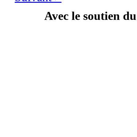
Avec le soutien d
---------------------------
Campa
" Dis Doc', t'as ton doc'
culture