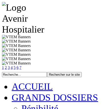
1
2
3
4
5
6
7
ACCUEIL
GRANDS DOSSIERS
Pénibilité