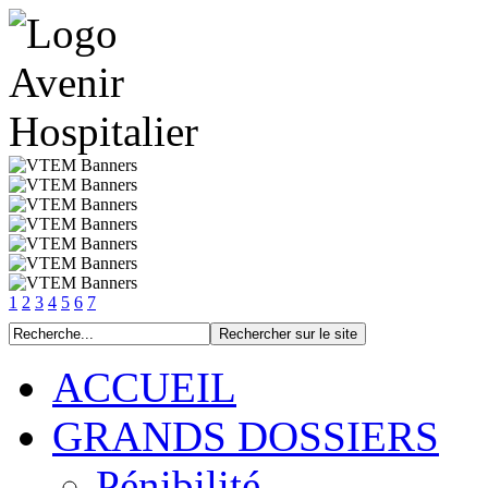
1
2
3
4
5
6
7
ACCUEIL
GRANDS DOSSIERS
Pénibilité