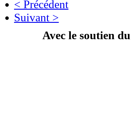
< Précédent
Suivant >
Avec le soutien d
---------------------------
Campa
" Dis Doc', t'as ton doc'
culture