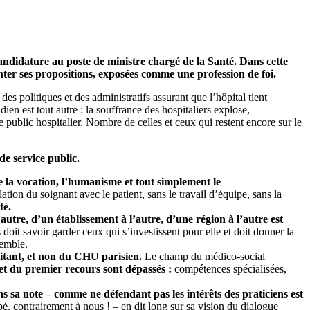
andidature au poste de ministre chargé de la Santé. Dans cette
enter ses propositions, exposées comme une profession de foi.
des politiques et des administratifs assurant que l’hôpital tient
dien est tout autre : la souffrance des hospitaliers explose,
ublic hospitalier. Nombre de celles et ceux qui restent encore sur le
de service public.
e la vocation, l’humanisme et tout simplement le
lation du soignant avec le patient, sans le travail d’équipe, sans la
té.
autre, d’un établissement à l’autre, d’une région à l’autre est
s doit savoir garder ceux qui s’investissent pour elle et doit donner la
semble.
raitant, et non du CHU parisien.
Le champ du médico-social
e et du premier recours sont dépassés :
compétences spécialisées,
ns sa note – comme ne défendant pas les intérêts des praticiens est
é, contrairement à nous ! – en dit long sur sa vision du dialogue