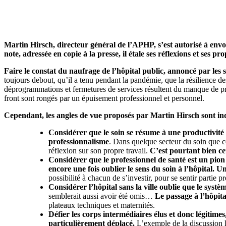
Martin Hirsch, directeur général de l’APHP, s’est autorisé à env
note, adressée en copie à la presse, il étale ses réflexions et ses
Faire le constat du naufrage de l’hôpital public, annoncé par les 
toujours debout, qu’il a tenu pendant la pandémie, que la résilience des 
déprogrammations et fermetures de services résultent du manque de pro
front sont rongés par un épuisement professionnel et personnel.
Cependant, les angles de vue proposés par Martin Hirsch sont inqu
Considérer que le soin se résume à une productivité
professionnalisme
. Dans quelque secteur du soin que ce 
réflexion sur son propre travail.
C’est pourtant bien cet
Considérer que le professionnel de santé est un pion 
encore une fois oublier le sens du soin à l’hôpital.
Un
possibilité à chacun de s’investir, pour se sentir part
Considérer l’hôpital sans la ville oublie que le syst
semblerait aussi avoir été omis…
Le passage à l’hôpita
plateaux techniques et maternités.
Défier les corps intermédiaires élus et donc légitime
particulièrement déplacé.
L’exemple de la discussion l