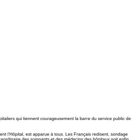
pitaliers qui tiennent courageusement la barre du service public de
ment l’Hôpital, est apparue à tous. Les Français redisent, sondage
raordinaire des soignants et des médecins des hôpitaux soit enfin