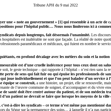
Tribune APH du 9 mai 2022
oyer une « note au gouvernement » [1] qui ressemble à un acte de c
 propositions pour l’hôpital public… Nous nous limiterons ici à comm
syndicats depuis longtemps, fait désormais l’unanimité.
Les discours 
hospitaliers est inaltérable ne sont que façade. La réalité de notre quoti
fessionnels paramédicaux et médicaux, qui fuient en nombre le service p
iétants, en profond décalage avec les métiers du soin et la notion 
 mesurable est d’une cruelle indécence pour tous ceux dont on salu
soit, le geste technique – qui rapporte à l’hôpital – n’est rien sans la re
te perte de sens qui fait fuir ou qui épuise les professionnels de san
qui joue individuellement et que l’on peut balader d’un service à l’
e équipe se construit,
a une histoire, un projet, elle se renouvelle, mai
ie prenante de l’œuvre commune de soigner, d’accompagner et du vivre en
ème de santé doit être centré autour du patient, et de son médecin t
l d’un patient ne devrait se faire que lorsque les moyens de la vill
s, c’est-à-dire les syndicats – ce terme n’est même pas mentionné da
ors du Ségur sur la permanence des soins… à laquelle il n’a pas particip