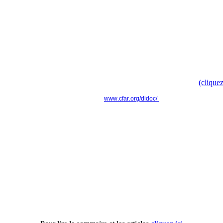
----------------------------------------------------------------
Campagne nationale
Doc', t'as ton doc' ? " pour faire évoluer le modèle culturel d
Retrouvez toute l'information dans le communiqué de presse
(cliquez
www.cfar.org/didoc/
----------------------------------------------------------------
Actu'APH n°16