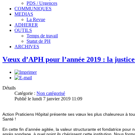
PDS / Urgences
COMMUNIQUES
MEDIAS
La Revue
ADHERER
OUTILS
Temps de travail
Statut de PH
ARCHIVES
Vœux d’APH pour l’année 2019 : la justice 
Détails
Catégorie :
Non catégorisé
Publié le lundi 7 janvier 2019 11:09
Action Praticiens Hôpital présente ses vœux les plus chaleureux à tous
Santé !
En cette fin d’année agitée, la valeur structurante et fondatrice pour
après sondage, à quel point ils chérissent cette institution. Nous fo