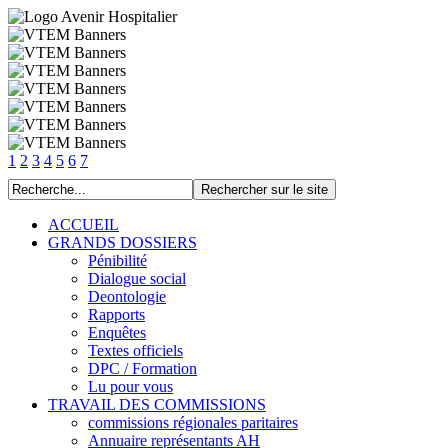
1
2
3
4
5
6
7
ACCUEIL
GRANDS DOSSIERS
Pénibilité
Dialogue social
Deontologie
Rapports
Enquêtes
Textes officiels
DPC / Formation
Lu pour vous
TRAVAIL DES COMMISSIONS
commissions régionales paritaires
Annuaire représentants AH