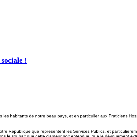
sociale !
 les habitants de notre beau pays, et en particulier aux Praticiens Hos
 notre République que représentent les Services Publics, et particulière
rmons le souhait que cette clameur soit entendue, que le dévouement ext