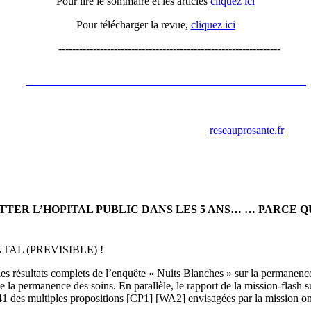
Pour lire le sommaire et les articles
cliquez ici
Pour télécharger la revue,
cliquez ici
----------------------------------------------------------------
Les annonces de recrutement octobre
2023
retrouver ces annonces sur le site
reseauprosante.fr
ITTER L’HOPITAL PUBLIC DANS LES 5 ANS… … PARCE 
L (PREVISIBLE) !
e les résultats complets de l’enquête « Nuits Blanches » sur la permanenc
 de la permanence des soins. En parallèle, le rapport de la mission-flash 
1 des multiples propositions [CP1] [WA2] envisagées par la mission ont