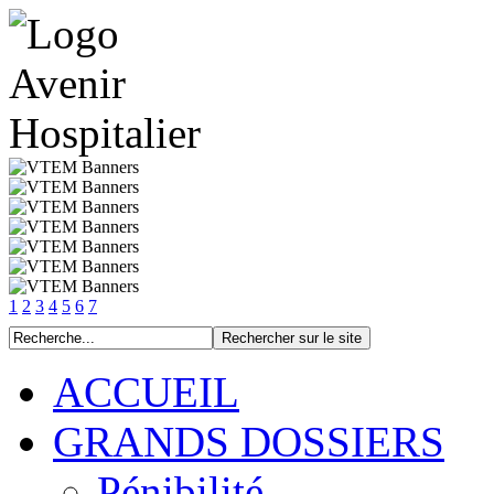
1
2
3
4
5
6
7
ACCUEIL
GRANDS DOSSIERS
Pénibilité