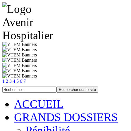
1
2
3
4
5
6
7
ACCUEIL
GRANDS DOSSIERS
Pénibilité