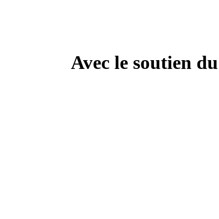
Avec le soutien d
---------------------------
Campa
" Dis Doc', t'as ton doc'
culture