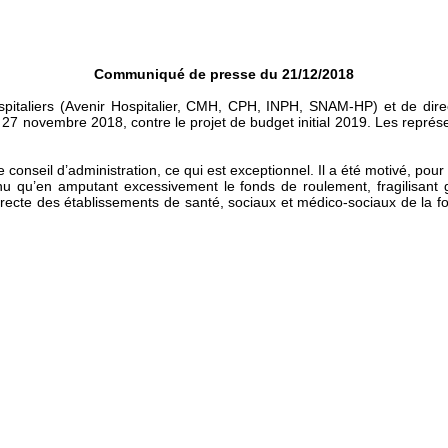
Communiqué de presse du 21/12/2018
 hospitaliers (Avenir Hospitalier, CMH, CPH, INPH, SNAM-HP) et de
 27 novembre 2018, contre le projet de budget initial 2019. Les représ
 le conseil d’administration, ce qui est exceptionnel. Il a été motivé, po
nu qu’en amputant excessivement le fonds de roulement, fragilisant 
n directe des établissements de santé, sociaux et médico-sociaux de la