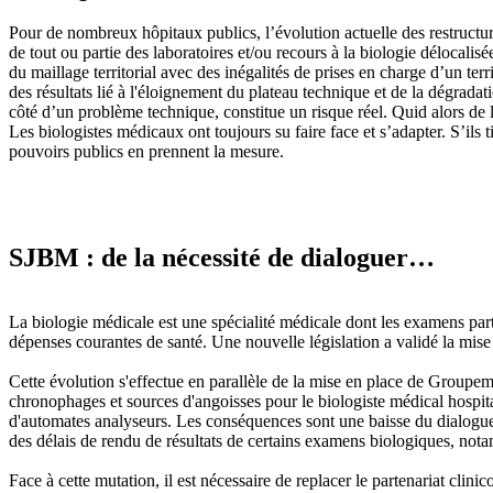
Pour de nombreux hôpitaux publics, l’évolution actuelle des restructur
de tout ou partie des laboratoires et/ou recours à la biologie délocalis
du maillage territorial avec des inégalités de prises en charge d’un terr
des résultats lié à l'éloignement du plateau technique et de la dégradat
côté d’un problème technique, constitue un risque réel. Quid alors de l
Les biologistes médicaux ont toujours su faire face et s’adapter. S’ils t
pouvoirs publics en prennent la mesure.
SJBM : de la nécessité de dialoguer…
La biologie médicale est une spécialité médicale dont les examens par
dépenses courantes de santé. Une nouvelle législation a validé la mise 
Cette évolution s'effectue en parallèle de la mise en place de Groupe
chronophages et sources d'angoisses pour le biologiste médical hospital
d'automates analyseurs. Les conséquences sont une baisse du dialogue 
des délais de rendu de résultats de certains examens biologiques, not
Face à cette mutation, il est nécessaire de replacer le partenariat clini