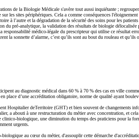
ations de la Biologie Médicale s'avère tout aussi inquiétante ; regroup
ée sur les sites périphériques. Cela a comme conséquences l'éloignement et
itoire à l’autre et la dégradation de la sécurité des soins pour les patie
ion du pré-analytique, la validation des résultats de biologie délocalisée
a responsabilité médico-légale du prescripteur qui utilise ce résultat er
irent la sonnette d’alarme, c’est qu’ils sont au bout du rouleau et qu’ils
ticipent au diagnostic médical dans 60 % à 70 % des cas en ville comme
en place d’une accréditation obligatoire, norme de qualité ayant bouleve
ment Hospitalier deTerritoire (GHT) et bien souvent de changements inf
ier, a abouti à une restructuration du métier avec concentration, et cela
clinico-biologique, une diminution du temps des praticiens pour la for
amment urgents.
co-biologique au cœur du métier, d'assouplir cette démarche d'accréditatio