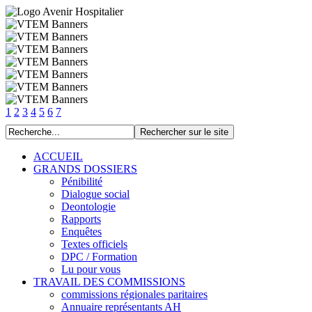
1
2
3
4
5
6
7
ACCUEIL
GRANDS DOSSIERS
Pénibilité
Dialogue social
Deontologie
Rapports
Enquêtes
Textes officiels
DPC / Formation
Lu pour vous
TRAVAIL DES COMMISSIONS
commissions régionales paritaires
Annuaire représentants AH