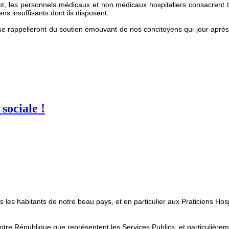
ent, les personnels médicaux et non médicaux hospitaliers consacrent t
 insuffisants dont ils disposent.
 se rappelleront du soutien émouvant de nos concitoyens qui jour aprè
sociale !
 les habitants de notre beau pays, et en particulier aux Praticiens Hos
 notre République que représentent les Services Publics, et particulière