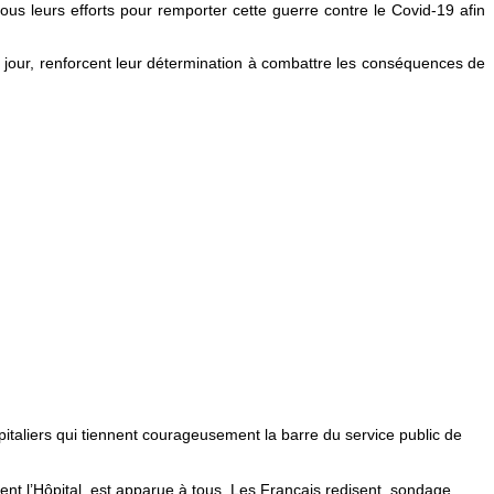
ous leurs efforts pour remporter cette guerre contre le Covid-19 afin
s jour, renforcent leur détermination à combattre les conséquences de
pitaliers qui tiennent courageusement la barre du service public de
ment l’Hôpital, est apparue à tous. Les Français redisent, sondage