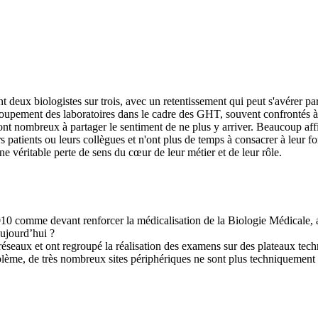
ent deux biologistes sur trois, avec un retentissement qui peut s'avérer 
roupement des laboratoires dans le cadre des GHT, souvent confrontés à 
 sont nombreux à partager le sentiment de ne plus y arriver. Beaucoup af
rs patients ou leurs collègues et n'ont plus de temps à consacrer à leur f
ne véritable perte de sens du cœur de leur métier et de leur rôle.
10 comme devant renforcer la médicalisation de la Biologie Médicale, ass
 aujourd’hui ?
 réseaux et ont regroupé la réalisation des examens sur des plateaux te
oblème, de très nombreux sites périphériques ne sont plus techniquement