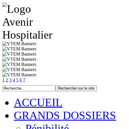
1
2
3
4
5
6
7
ACCUEIL
GRANDS DOSSIERS
Pénibilité