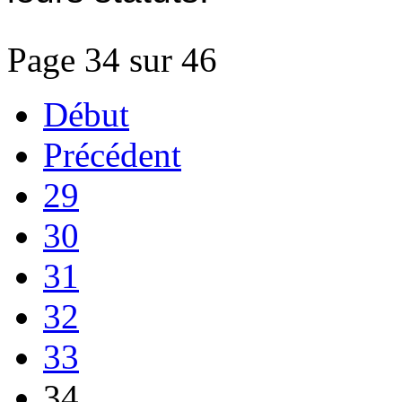
Page 34 sur 46
Début
Précédent
29
30
31
32
33
34