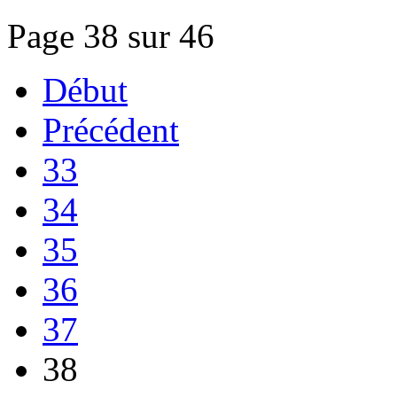
Page 38 sur 46
Début
Précédent
33
34
35
36
37
38