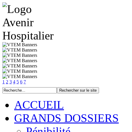
1
2
3
4
5
6
7
ACCUEIL
GRANDS DOSSIERS
Pénibilité