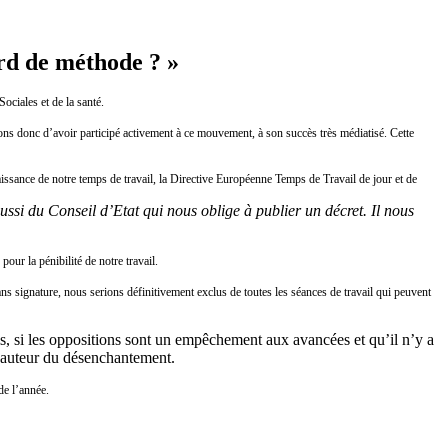
ord de méthode ? »
ales et de la santé.
ons donc d’avoir participé activement à ce mouvement, à son succès très médiatisé. Cette
issance de notre temps de travail, la Directive Européenne Temps de Travail de jour et de
si du Conseil d’Etat qui nous oblige à publier un décret. Il nous
our la pénibilité de notre travail.
s signature, nous serions définitivement exclus de toutes les séances de travail qui peuvent
s, si les oppositions sont un empêchement aux avancées et qu’il n’y a
 hauteur du désenchantement.
de l’année.