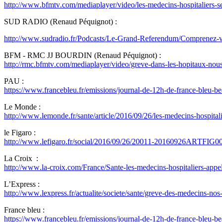
http://www.bfmtv.com/mediaplayer/video/les-medecins-hospitaliers-s
SUD RADIO (Renaud Péquignot) :
http://www.sudradio.fr/Podcasts/Le-Grand-Referendum/Comprenez-vous
BFM - RMC JJ BOURDIN (Renaud Péquignot) :
http://rmc.bfmtv.com/mediaplayer/video/greve-dans-les-hopitaux-no
PAU :
https://www.francebleu.fr/emissions/journal-de-12h-de-france-bleu-be
Le Monde :
http://www.lemonde.fr/sante/article/2016/09/26/les-medecins-hospit
le Figaro :
http://www.lefigaro.fr/social/2016/09/26/20011-20160926ARTFIG000
La Croix :
http://www.la-croix.com/France/Sante-les-medecins-hospitaliers-ap
L’Express :
http://www.lexpress.fr/actualite/societe/sante/greve-des-medecins-no
France bleu :
https://www.francebleu.fr/emissions/journal-de-12h-de-france-bleu-be