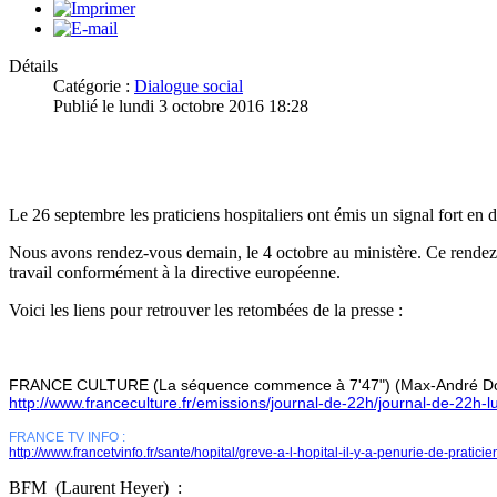
Détails
Catégorie :
Dialogue social
Publié le lundi 3 octobre 2016 18:28
Le 26 septembre les praticiens hospitaliers ont émis un signal fort en 
Nous avons rendez-vous demain, le 4 octobre au ministère. Ce rendez-vo
travail conformément à la directive européenne.
Voici les liens pour retrouver les retombées de la presse :
FRANCE CULTURE (La séquence commence à 7'47") (Max-André Do
http://www.franceculture.fr/emissions/journal-de-22h/journal-de-22h-
FRANCE TV INFO :
http://www.francetvinfo.fr/sante/hopital/greve-a-l-hopital-il-y-a-penurie-de-prati
BFM (Laurent Heyer) :