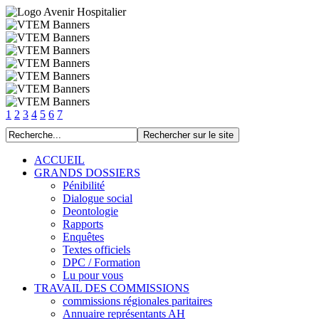
1
2
3
4
5
6
7
ACCUEIL
GRANDS DOSSIERS
Pénibilité
Dialogue social
Deontologie
Rapports
Enquêtes
Textes officiels
DPC / Formation
Lu pour vous
TRAVAIL DES COMMISSIONS
commissions régionales paritaires
Annuaire représentants AH