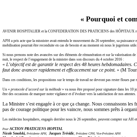
« Pourquoi et com
AVENIR HOSPITALIER et la CONFEDERATION DES PRATICIENS des HÔPITAUX réunis au sein d’
APH a pris acte que la misnistre avait entendu le mouvement du 26 septembre, sa puissance et 
mobilisation pourrait être reconduite en cas de besoin et au moment où nous le jugerions utile
Si nous prenons note des avancées sur des éléments de rémunération et sur la valorisation de 
nuit, le respect de l’engagement de la ministre dans son discours du 4 octobre 2016 :
«
L’objectif est de
garantir le respect des 48 heures hebdomadaires
. 
faut donc avancer rapidement et efficacement sur ce point.
» (M Tour
Dans ces conditions, les propositions sur le temps de travail ne devront pas rester floues par 
Un «
protocole d’accord sur la méthode
» va nous être proposé pour signature dans les 10 jo
être des occasions de marquer notre vigilance et d’évoluer vers la satisfaction de nos attentes
La Ministre s’est engagée à ce que ça change. Nous connaissons les fr
pas de courage politique pour les vaincre, nous sommes prêts à organi
Les médecins hospitaliers, engagés derrière nous le 26 septembre, peuvent compter sur AH et 
ACTION PRATICIENS HOPITAL
Pour
Nicole Smolski,
Jacques Trévidic
Présidente APH,
, Président CPH, Vice-Président APH