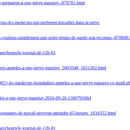
e-preparent-a-une-greve-massive--870781.html
-les-medecins-qui-preferent-travailler-dans-le-prive
us-voulons-simplement-que-notre-temps-de-garde-soit-reconnu--870849
arn/bearn/le-journal-de-12h-81
aliers-appeles-a-une-greve-massive_5003549_1651302.html
15-les-medecins-hospitaliers-appeles-a-une-greve-massive-ce-lundi
peles-a-une-greve-massive-2016-09-26-1300791664
s-semaines-de-travail-peuvent-atteindre-65-heures_1834352.html
arn/bearn/le-journal-de-12h-81