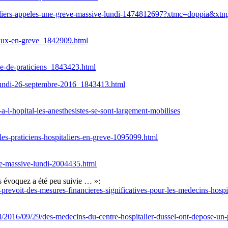
italiers-appeles-une-greve-massive-lundi-1474812697?xtmc=doppia&xt
itaux-en-greve_1842909.html
rie-de-praticiens_1843423.html
u-lundi-26-septembre-2016_1843413.html
-l-hopital-les-anesthesistes-se-sont-largement-mobilises
e/les-praticiens-hospitaliers-en-greve-1095099.html
eve-massive-lundi-2004435.html
us évoquez a été peu suivie … »:
e-prevoit-des-mesures-financieres-significatives-pour-les-medecins-hosp
sel/2016/09/29/des-medecins-du-centre-hospitalier-dussel-ont-depose-