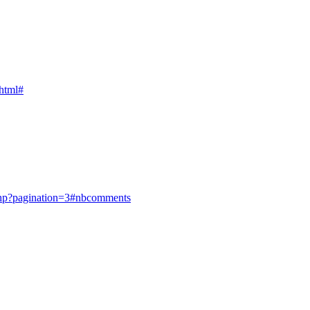
.html#
.php?pagination=3#nbcomments