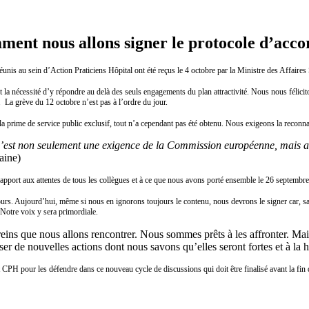
ment nous allons signer le protocole d’acc
Action Praticiens Hôpital ont été reçus le 4 octobre par la Ministre des Affaires Soci
la nécessité d’y répondre au delà des seuls engagements du plan attractivité. Nous nous félicit
. La grève du 12 octobre n’est pas à l’ordre du jour.
la prime de service public exclusif, tout n’a cependant pas été obtenu. Nous exigeons la reconna
C’est non seulement une exigence de la Commission européenne, mais aus
aine)
rapport aux attentes de tous les collègues et à ce que nous avons porté ensemble le 26 septembre p
urs. Aujourd’hui, même si nous en ignorons toujours le contenu, nous devrons le signer car, san
. Notre voix y sera primordiale.
eins que nous allons rencontrer. Nous sommes prêts à les affronter. Mai
ser de nouvelles actions dont nous savons qu’elles seront fortes et à la
CPH pour les défendre dans ce nouveau cycle de discussions qui doit être finalisé avant la fin 