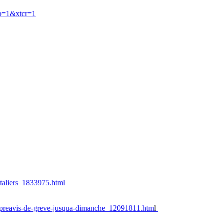
np=1&xtcr=1
italiers_1833975.html
un-preavis-de-greve-jusqua-dimanche_12091811.htm
l