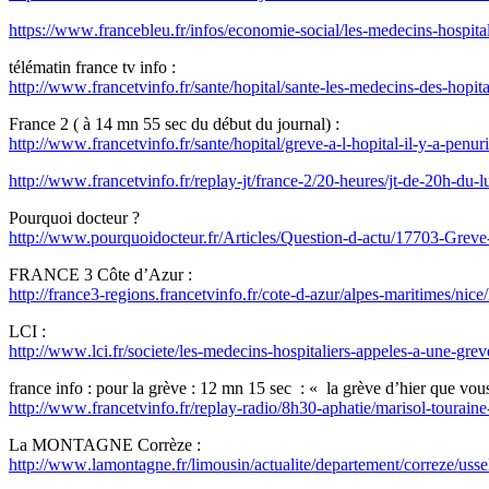
https://www.francebleu.fr/infos/economie-social/les-medecins-hosp
télématin france tv info :
http://www.francetvinfo.fr/sante/hopital/sante-les-medecins-des-hop
France 2 ( à 14 mn 55 sec du début du journal) :
http://www.francetvinfo.fr/sante/hopital/greve-a-l-hopital-il-y-a-penu
http://www.francetvinfo.fr/replay-jt/france-2/20-heures/jt-de-20h-d
Pourquoi docteur ?
http://www.pourquoidocteur.fr/Articles/Question-d-actu/17703-Greve-a
FRANCE 3 Côte d’Azur :
http://france3-regions.francetvinfo.fr/cote-d-azur/alpes-maritimes/nic
LCI :
http://www.lci.fr/societe/les-medecins-hospitaliers-appeles-a-une-gr
france info : pour la grève : 12 mn 15 sec : « la grève d’hier que vo
http://www.francetvinfo.fr/replay-radio/8h30-aphatie/marisol-tourain
La MONTAGNE Corrèze :
http://www.lamontagne.fr/limousin/actualite/departement/correze/us