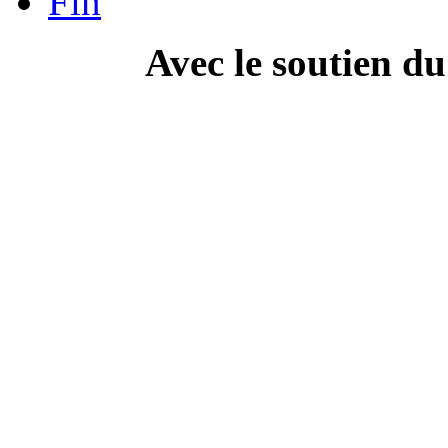
Fin
Avec le soutien d
---------------------------
Campa
" Dis Doc', t'as ton doc'
culture