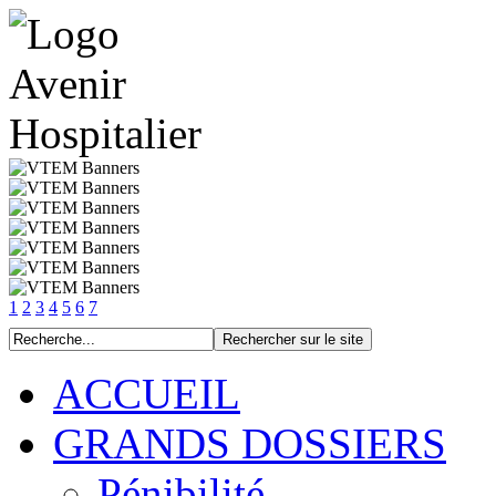
1
2
3
4
5
6
7
ACCUEIL
GRANDS DOSSIERS
Pénibilité