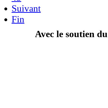
Suivant
Fin
Avec le soutien d
---------------------------
Campa
" Dis Doc', t'as ton doc'
culture