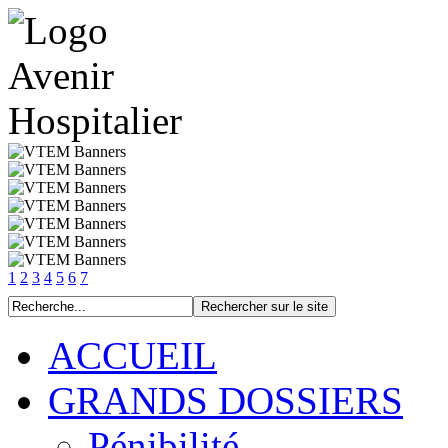
1
2
3
4
5
6
7
ACCUEIL
GRANDS DOSSIERS
Pénibilité