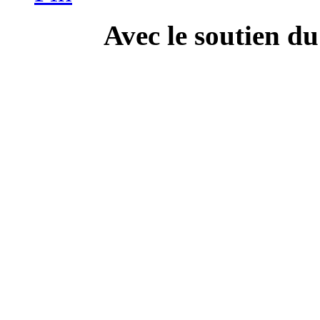
Avec le soutien d
---------------------------
Campa
" Dis Doc', t'as ton doc'
culture