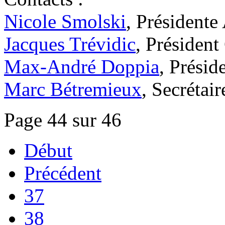
Nicole Smolski
, Président
Jacques Trévidic
, Présiden
Max-André Doppia
, Prési
Marc Bétremieux
, Secrétai
Page 44 sur 46
Début
Précédent
37
38