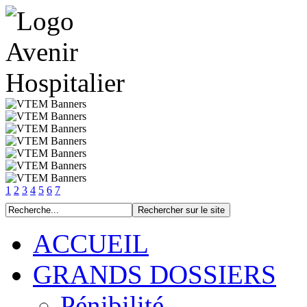
1
2
3
4
5
6
7
ACCUEIL
GRANDS DOSSIERS
Pénibilité