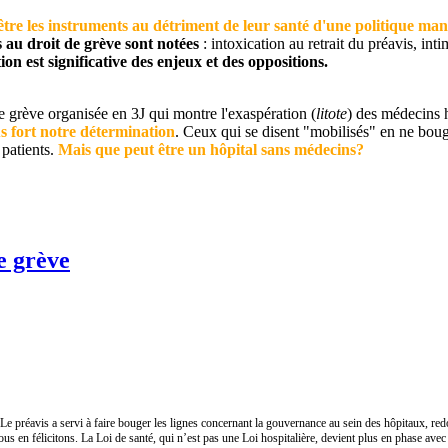
tre les instruments au détriment de leur santé d'une politique manag
s au droit de grève sont notées
: intoxication au retrait du préavis, i
ion est significative des enjeux et des oppositions.
e grève organisée en 3J qui montre l'exaspération (
litote
) des médecins h
s fort notre détermination
. Ceux qui se disent "mobilisés" en ne bouge
 patients.
Mais que peut être un hôpital sans médecins?
e grève
Le préavis a servi à faire bouger les lignes concernant la gouvernance au sein des hôpitaux, r
s en félicitons. La Loi de santé, qui n’est pas une Loi hospitalière, devient plus en phase ave