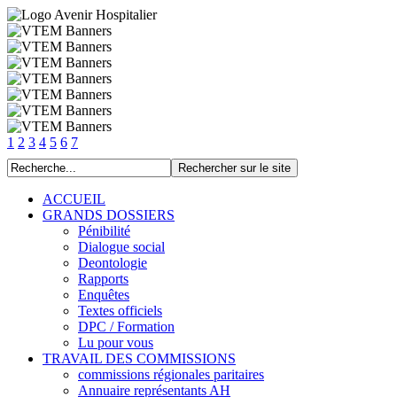
1
2
3
4
5
6
7
ACCUEIL
GRANDS DOSSIERS
Pénibilité
Dialogue social
Deontologie
Rapports
Enquêtes
Textes officiels
DPC / Formation
Lu pour vous
TRAVAIL DES COMMISSIONS
commissions régionales paritaires
Annuaire représentants AH