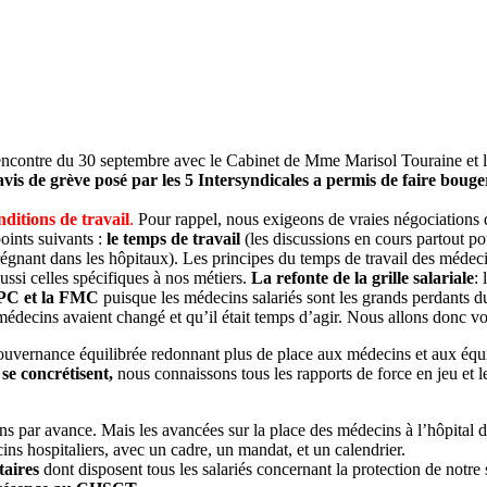
a rencontre du 30 septembre avec le Cabinet de Mme Marisol Touraine e
avis de grève posé par les 5 Intersyndicales a permis de faire bouger
nditions de travail
.
Pour rappel, nous exigeons de vraies négociations d
oints suivants :
le temps de travail
(les discussions en cours partout po
égnant dans les hôpitaux). Les principes du temps de travail des médeci
ussi celles spécifiques à nos métiers.
La refonte de la grille salariale
:
PC et la FMC
puisque les médecins salariés sont les grands perdants du
édecins avaient changé et qu’il était temps d’agir. Nous allons donc voi
uvernance équilibrée redonnant plus de place aux médecins et aux équip
 se concrétisent,
nous connaissons tous les rapports de force en jeu et l
ns par avance. Mais les avancées sur la place des médecins à l’hôpital 
cins hospitaliers, avec un cadre, un mandat, et un calendrier.
taires
dont disposent tous les salariés concernant la protection de notre 