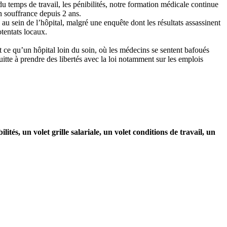
 du temps de travail, les pénibilités, notre formation médicale continue
en souffrance depuis 2 ans.
u sein de l’hôpital, malgré une enquête dont les résultats assassinent
otentats locaux.
st ce qu’un hôpital loin du soin, où les médecins se sentent bafoués
quitte à prendre des libertés avec la loi notamment sur les emplois
ités, un volet grille salariale, un volet conditions de travail, un