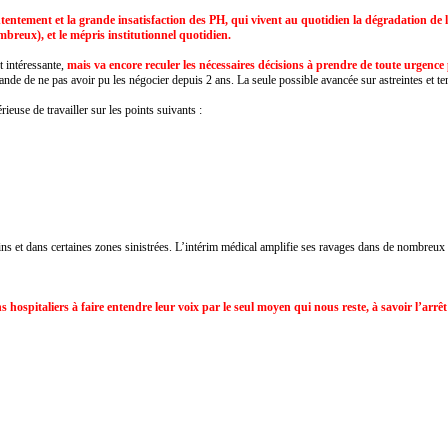
ntement et la grande insatisfaction des PH, qui vivent au quotidien la dégradation de leu
reux), et le mépris institutionnel quotidien.
t intéressante,
mais va encore reculer les nécessaires décisions à prendre de toute urgence p
ande de ne pas avoir pu les négocier depuis 2 ans. La seule possible avancée sur astreintes et te
ieuse de travailler sur les points suivants :
s et dans certaines zones sinistrées. L’intérim médical amplifie ses ravages dans de nombreux end
s hospitaliers à faire entendre leur voix par le seul moyen qui nous reste, à savoir l’arr